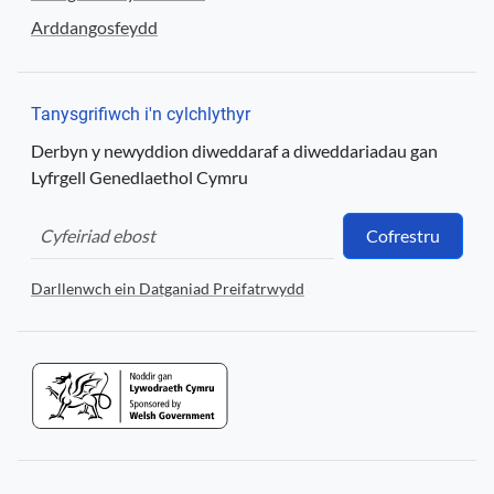
Arddangosfeydd
Tanysgrifiwch i'n cylchlythyr
Derbyn y newyddion diweddaraf a diweddariadau gan
Lyfrgell Genedlaethol Cymru
Cofrestru
Darllenwch ein Datganiad Preifatrwydd