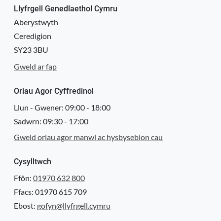
Llyfrgell Genedlaethol Cymru
Aberystwyth
Ceredigion
SY23 3BU
Gweld ar fap
Oriau Agor Cyffredinol
Llun - Gwener:
09:00
-
18:00
Sadwrn:
09:30
-
17:00
Gweld oriau agor manwl ac hysbysebion cau
Cysylltwch
Ffôn:
01970 632 800
Ffacs: 01970 615 709
Ebost:
gofyn@llyfrgell.cymru