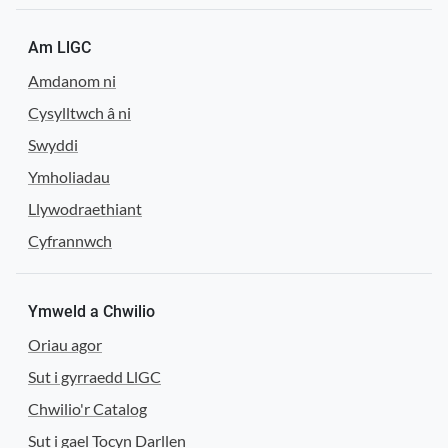
Am LlGC
Amdanom ni
Cysylltwch â ni
Swyddi
Ymholiadau
Llywodraethiant
Cyfrannwch
Ymweld a Chwilio
Oriau agor
Sut i gyrraedd LlGC
Chwilio'r Catalog
Sut i gael Tocyn Darllen