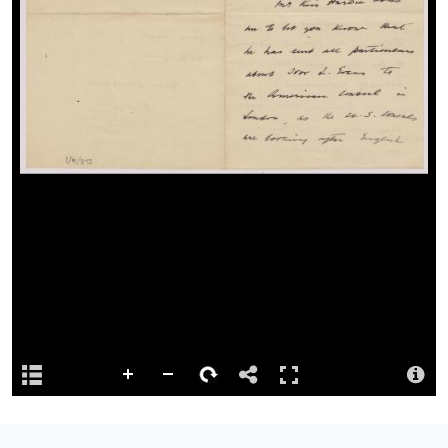
Cyfeirnod
1.
Ystorfa
Digidwyd y cynnwys hwn gan Lyfrgell Genedlaethol Cymru
Disgrifiad
Mr Ken Hardie desires that Mr Price be informed that all particulars
about Mr Ifor L. Evans have been forwarded to the American
Consul in London. The US Consul has been informed that any
telegram expenses will be promptly…
mwy
Priodoledd
Prifysgol Aberystwyth
Prifysgol Aberystwyth
Trwydded
http://hdl.handle.net/10107/CC_BY-NC-SA_en
Logo