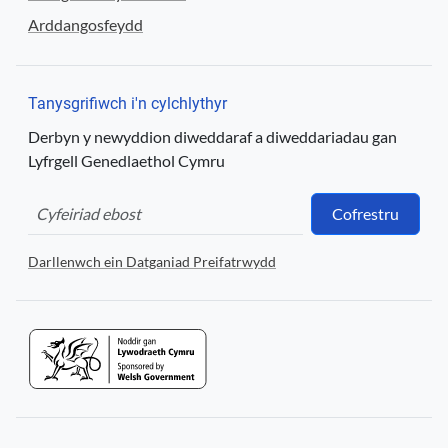
Arddangosfeydd
Tanysgrifiwch i'n cylchlythyr
Derbyn y newyddion diweddaraf a diweddariadau gan
Lyfrgell Genedlaethol Cymru
Cofrestru
Darllenwch ein Datganiad Preifatrwydd