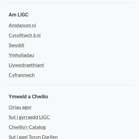
Am LlGC
Amdanom ni
Cysylltwch â ni
Swyddi
Ymholiadau
Llywodraethiant
Cyfrannwch
Ymweld a Chwilio
Oriau agor
Sut i gyrraedd LlGC
Chwilio'r Catalog
Sut i gael Tocyn Darllen