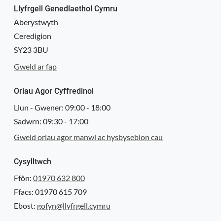
Llyfrgell Genedlaethol Cymru
Aberystwyth
Ceredigion
SY23 3BU
Gweld ar fap
Oriau Agor Cyffredinol
Llun - Gwener:
09:00
-
18:00
Sadwrn:
09:30
-
17:00
Gweld oriau agor manwl ac hysbysebion cau
Cysylltwch
Ffôn:
01970 632 800
Ffacs: 01970 615 709
Ebost:
gofyn@llyfrgell.cymru