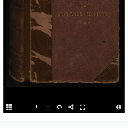
Disgrifiad
Contains student entries 2010-2404.
Priodoledd
Prifysgol Aberystwyth
Prifysgol Aberystwyth
Trwydded
http://rightsstatements.org/page/InC-NC/1.0/
Logo