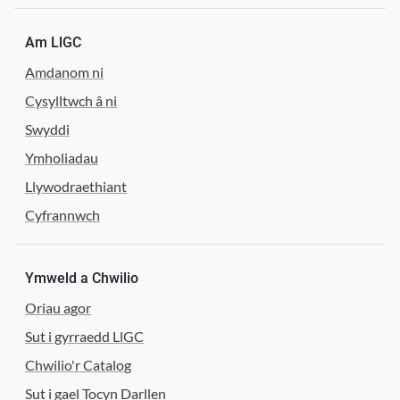
Am LlGC
Amdanom ni
Cysylltwch â ni
Swyddi
Ymholiadau
Llywodraethiant
Cyfrannwch
Ymweld a Chwilio
Oriau agor
Sut i gyrraedd LlGC
Chwilio'r Catalog
Sut i gael Tocyn Darllen