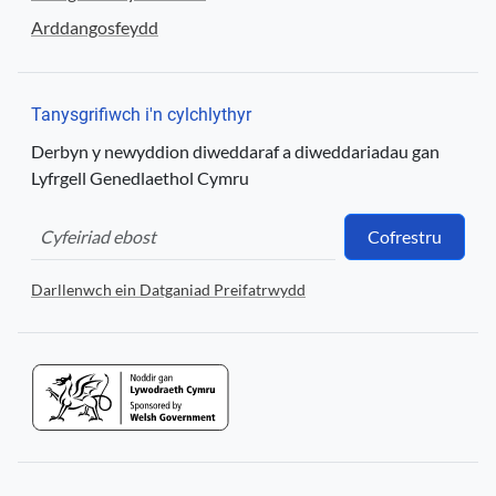
Arddangosfeydd
Tanysgrifiwch i'n cylchlythyr
Derbyn y newyddion diweddaraf a diweddariadau gan
Lyfrgell Genedlaethol Cymru
Cofrestru
Darllenwch ein Datganiad Preifatrwydd