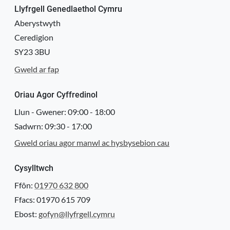
Llyfrgell Genedlaethol Cymru
Aberystwyth
Ceredigion
SY23 3BU
Gweld ar fap
Oriau Agor Cyffredinol
Llun - Gwener:
09:00
-
18:00
Sadwrn:
09:30
-
17:00
Gweld oriau agor manwl ac hysbysebion cau
Cysylltwch
Ffôn:
01970 632 800
Ffacs: 01970 615 709
Ebost:
gofyn@llyfrgell.cymru