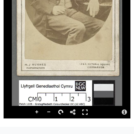
Dolen barhaol
http://hdl.handle.net/10107/4670282
Ystorfa
Digidwyd y cynnwys hwn gan Lyfrgell Genedlaethol Cymru
Priodoledd
Llyfrgell Genedlaethol Cymru – The National Library of Wales
Llyfrgell Genedlaethol Cymru – The National Library of Wales
Trwydded
http://creativecommons.org/publicdomain/mark/1.0/
Logo