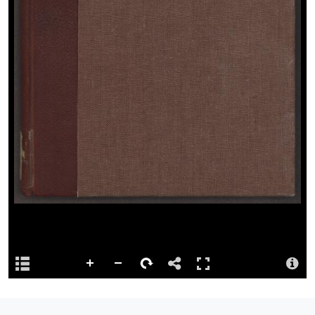
Disgrifiad ffisegol
xx, 112 p., [1] plate : col. ill., music ; 34 cm. (2°)
Dolen barhaol
http://hdl.handle.net/10107/4675439
Iaith
Barddoniaeth Gymraeg a Lladin gyda chyfieithiadau Saesneg;
rhagarweiniad a sylwadau yn Saesneg = Welsh and Latin poetry
with English translations; introduction and commentary in…
mwy
Ystorfa
Digidwyd y cynnwys hwn gan Lyfrgell Genedlaethol Cymru
Priodoledd
Llyfrgell Genedlaethol Cymru – The National Library of Wales
Llyfrgell Genedlaethol Cymru – The National Library of Wales
Trwydded
http://creativecommons.org/publicdomain/mark/1.0/