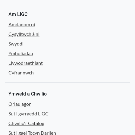
Am LlGC
Amdanom ni
Cysylltwch â ni
Swyddi
Ymholiadau
Llywodraethiant
Cyfrannwch
Ymweld a Chwilio
Oriau agor
Sut i gyrraedd LlGC
Chwilio'r Catalog
Sut i gael Tocyn Darllen