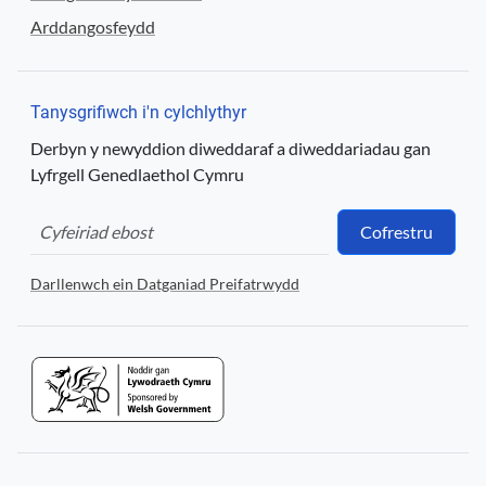
Arddangosfeydd
Tanysgrifiwch i'n cylchlythyr
Derbyn y newyddion diweddaraf a diweddariadau gan
Lyfrgell Genedlaethol Cymru
Cofrestru
Darllenwch ein Datganiad Preifatrwydd