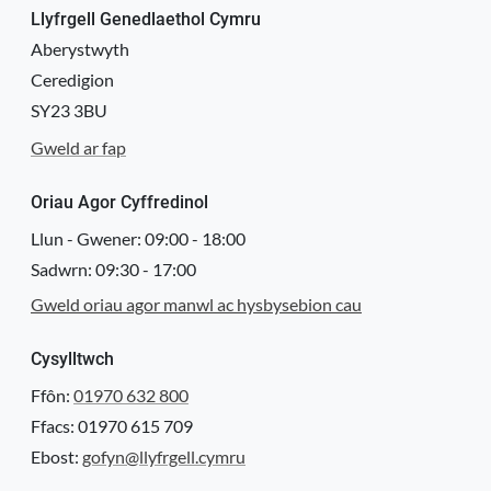
Llyfrgell Genedlaethol Cymru
Logo
Aberystwyth
Ceredigion
SY23 3BU
Gweld ar fap
Oriau Agor Cyffredinol
Llun - Gwener:
09:00
-
18:00
Sadwrn:
09:30
-
17:00
Gweld oriau agor manwl ac hysbysebion cau
Cysylltwch
Ffôn:
01970 632 800
Ffacs: 01970 615 709
Ebost:
gofyn@llyfrgell.cymru