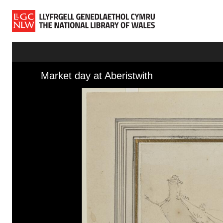
Skip to main content
Neidio i lawrlwythiadau a fformatau amgen
Gwyliwr Cyfryngau
Market day at Aberistwith