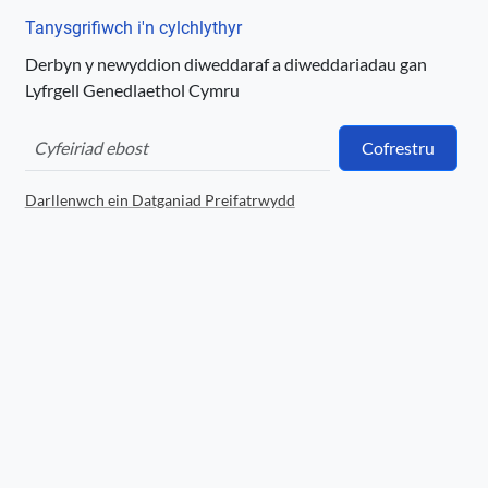
Trwydded
Tanysgrifiwch i'n cylchlythyr
http://creativecommons.org/publicdomain/
mark/1.0/
Derbyn y newyddion diweddaraf a diweddariadau gan
Lyfrgell Genedlaethol Cymru
Logo
Cofrestru
Darllenwch ein Datganiad Preifatrwydd