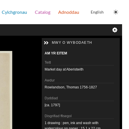
Cylchgronau
Catalog
Adnoddau
English
MWY O WYBODAETH
AM YR EITEM
Teitl
Market day at Aberistwith
Awdur
Rowlandson, Thomas 1756-1827
Dyddiad
[ca. 1797]
Disgrifiad ffisegol
1 drawing : pen, ink and wash with
watercolour on paper ; 15.1 x 22 cm.