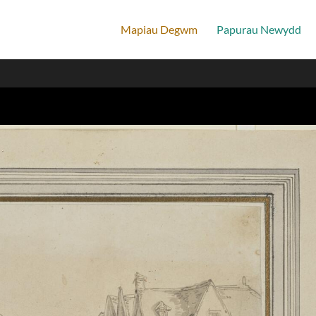
Mapiau Degwm
Papurau Newydd
Hafan