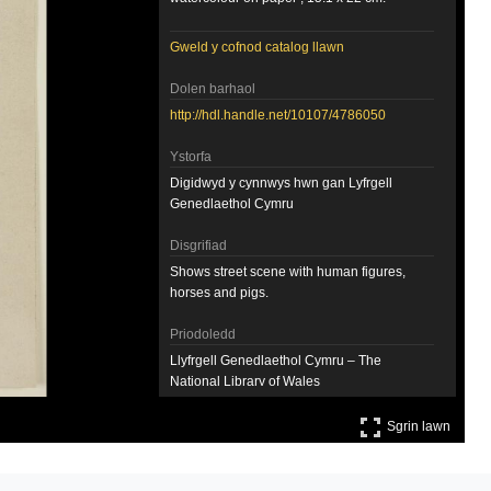
Gweld y cofnod catalog llawn
Dolen barhaol
http://hdl.handle.net/10107/4786050
Ystorfa
Digidwyd y cynnwys hwn gan Lyfrgell
Genedlaethol Cymru
Disgrifiad
Shows street scene with human figures,
horses and pigs.
Priodoledd
Llyfrgell Genedlaethol Cymru – The
National Library of Wales
Sgrin 
Sgrin lawn
Llyfrgell Genedlaethol Cymru – The
National Library of Wales