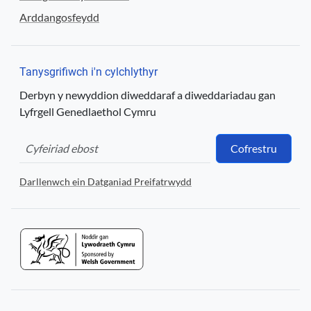
Arddangosfeydd
Tanysgrifiwch i'n cylchlythyr
Derbyn y newyddion diweddaraf a diweddariadau gan
Lyfrgell Genedlaethol Cymru
Cofrestru
Darllenwch ein Datganiad Preifatrwydd