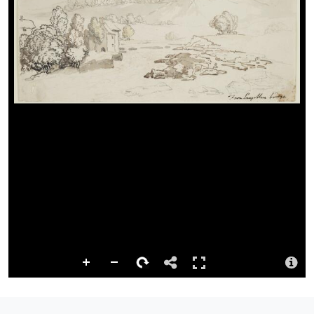
Dolen barhaol
http://hdl.handle.net/10107/4786054
Ystorfa
Digidwyd y cynnwys hwn gan Lyfrgell Genedlaethol Cymru
Disgrifiad
Shows River Dee with mountains and houses.
Priodoledd
Llyfrgell Genedlaethol Cymru – The National Library of Wales
Llyfrgell Genedlaethol Cymru – The National Library of Wales
Trwydded
http://creativecommons.org/publicdomain/mark/1.0/
Logo