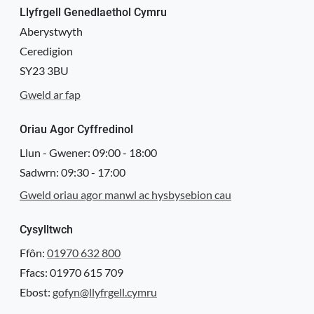
Llyfrgell Genedlaethol Cymru
Aberystwyth
Ceredigion
SY23 3BU
Gweld ar fap
Oriau Agor Cyffredinol
Llun - Gwener:
09:00
-
18:00
Sadwrn:
09:30
-
17:00
Gweld oriau agor manwl ac hysbysebion cau
Cysylltwch
Ffôn:
01970 632 800
Ffacs: 01970 615 709
Ebost:
gofyn@llyfrgell.cymru