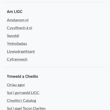
Am LlGC
Amdanom ni
Cysylltwch â ni
Swyddi
Ymholiadau
Llywodraethiant
Cyfrannwch
Ymweld a Chwilio
Oriau agor
Sut i gyrraedd LlGC
Chwilio'r Catalog
Sut i gael Tocyn Darllen