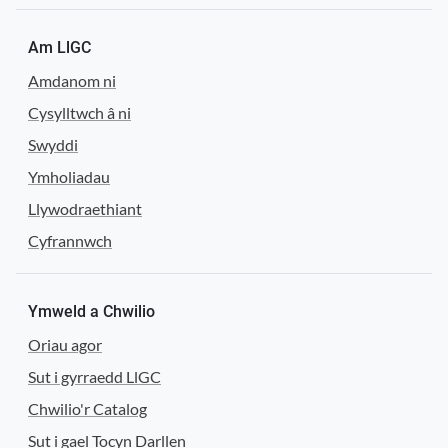
Am LlGC
Amdanom ni
Cysylltwch â ni
Swyddi
Ymholiadau
Llywodraethiant
Cyfrannwch
Ymweld a Chwilio
Oriau agor
Sut i gyrraedd LlGC
Chwilio'r Catalog
Sut i gael Tocyn Darllen