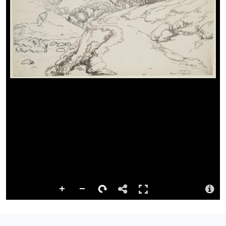
Dolen barhaol
http://hdl.handle.net/10107/4786077
Ystorfa
Digidwyd y cynnwys hwn gan Lyfrgell Genedlaethol Cymru
Disgrifiad
Shows road, stream, hills and woods.
Priodoledd
Llyfrgell Genedlaethol Cymru – The National Library of Wales
Llyfrgell Genedlaethol Cymru – The National Library of Wales
Trwydded
http://creativecommons.org/publicdomain/mark/1.0/
Logo