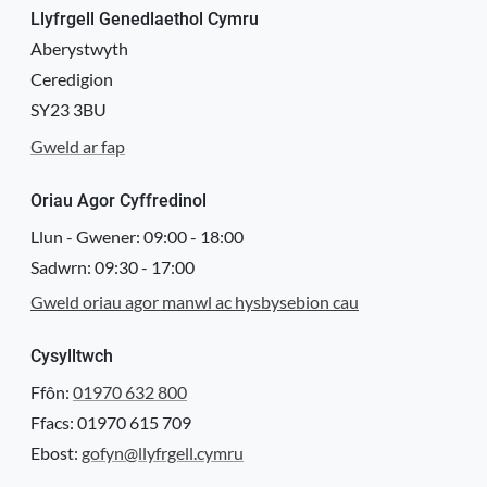
Llyfrgell Genedlaethol Cymru
Aberystwyth
Ceredigion
SY23 3BU
Gweld ar fap
Oriau Agor Cyffredinol
Llun - Gwener:
09:00
-
18:00
Sadwrn:
09:30
-
17:00
Gweld oriau agor manwl ac hysbysebion cau
Cysylltwch
Ffôn:
01970 632 800
Ffacs: 01970 615 709
Ebost:
gofyn@llyfrgell.cymru