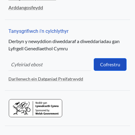
Arddangosfeydd
Tanysgrifiwch i'n cylchlythyr
Derbyn y newyddion diweddaraf a diweddariadau gan
Lyfrgell Genedlaethol Cymru
Cofrestru
Darllenwch ein Datganiad Preifatrwydd