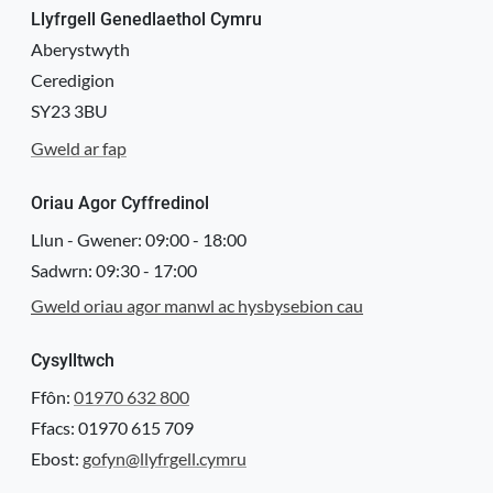
Llyfrgell Genedlaethol Cymru
Aberystwyth
Ceredigion
SY23 3BU
Gweld ar fap
Oriau Agor Cyffredinol
Llun - Gwener:
09:00
-
18:00
Sadwrn:
09:30
-
17:00
Gweld oriau agor manwl ac hysbysebion cau
Cysylltwch
Ffôn:
01970 632 800
Ffacs: 01970 615 709
Ebost:
gofyn@llyfrgell.cymru