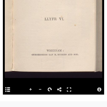
Dolen barhaol
http://hdl.handle.net/10107/5099734
Iaith
35 cân Saesneg, a 25 yn Gymraeg = 35 poems in English and 25
in Welsh.
Ystorfa
Digidwyd y cynnwys hwn gan Lyfrgell Genedlaethol Cymru
Priodoledd
Llyfrgell Genedlaethol Cymru – The National Library of Wales
Llyfrgell Genedlaethol Cymru – The National Library of Wales
Trwydded
http://creativecommons.org/publicdomain/mark/1.0/
Logo