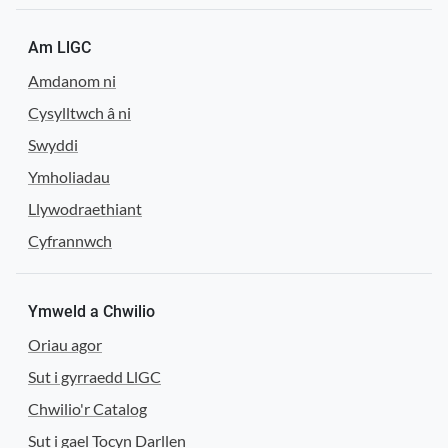
Am LlGC
Amdanom ni
Cysylltwch â ni
Swyddi
Ymholiadau
Llywodraethiant
Cyfrannwch
Ymweld a Chwilio
Oriau agor
Sut i gyrraedd LlGC
Chwilio'r Catalog
Sut i gael Tocyn Darllen