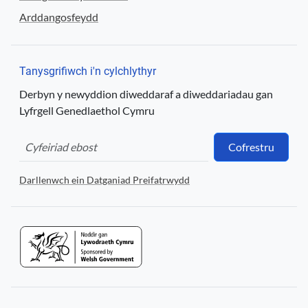
Arddangosfeydd
Tanysgrifiwch i'n cylchlythyr
Derbyn y newyddion diweddaraf a diweddariadau gan
Lyfrgell Genedlaethol Cymru
Cofrestru
Darllenwch ein Datganiad Preifatrwydd