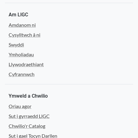
Am LlGC
Amdanom ni
Cysylltwch â ni
Swyddi
Ymholiadau
Llywodraethiant
Cyfrannwch
Ymweld a Chwilio
Oriau agor
Sut i gyrraedd LlGC
Chwilio'r Catalog
Sut i gael Tocyn Darllen