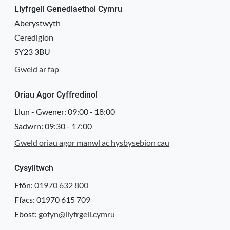
Llyfrgell Genedlaethol Cymru
Aberystwyth
Ceredigion
SY23 3BU
Gweld ar fap
Oriau Agor Cyffredinol
Llun - Gwener:
09:00
-
18:00
Sadwrn:
09:30
-
17:00
Gweld oriau agor manwl ac hysbysebion cau
Cysylltwch
Ffôn:
01970 632 800
Ffacs: 01970 615 709
Ebost:
gofyn@llyfrgell.cymru