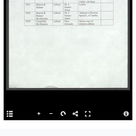
Cyfeirnod
Preferred citation: A2/2
Ystorfa
Digidwyd y cynnwys hwn gan Lyfrgell Genedlaethol Cymru
Priodoledd
Llyfrgell Genedlaethol Cymru – The National Library of Wales
Llyfrgell Genedlaethol Cymru – The National Library of Wales
Trwydded
http://rightsstatements.org/page/UND/1.0/
Logo