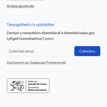
Arddangosfeydd
Tanysgrifiwch i'n cylchlythyr
Derbyn y newyddion diweddaraf a diweddariadau gan
Lyfrgell Genedlaethol Cymru
Cofrestru
Darllenwch ein Datganiad Preifatrwydd