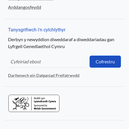
Arddangosfeydd
Tanysgrifiwch i'n cylchlythyr
Derbyn y newyddion diweddaraf a diweddariadau gan
Lyfrgell Genedlaethol Cymru
Cofrestru
Darllenwch ein Datganiad Preifatrwydd