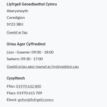
Llyfrgell Genedlaethol Cymru
Aberystwyth
Ceredigion
SY23 3BU
Gweld ar fap
Oriau Agor Cyffredinol
Llun - Gwener:
09:00
-
18:00
Sadwrn:
09:30
-
17:00
Gweld oriau agor manwl ac hysbysebion cau
Cysylltwch
Ffôn:
01970 632 800
Ffacs: 01970 615 709
Ebost:
gofyn@llyfrgell.cymru