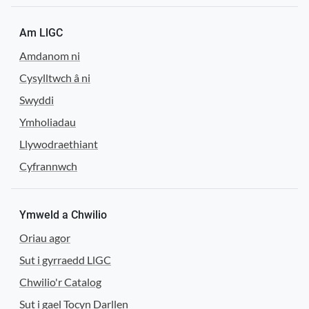
Am LlGC
Amdanom ni
Cysylltwch â ni
Swyddi
Ymholiadau
Llywodraethiant
Cyfrannwch
Ymweld a Chwilio
Oriau agor
Sut i gyrraedd LlGC
Chwilio'r Catalog
Sut i gael Tocyn Darllen