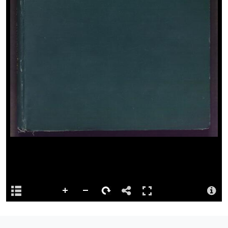
Dolen barhaol
http://hdl.handle.net/10107/6087159
Ystorfa
Digidwyd y cynnwys hwn gan Lyfrgell Genedlaethol Cymru
Priodoledd
Llyfrgell Genedlaethol Cymru – The National Library of Wales
Llyfrgell Genedlaethol Cymru – The National Library of Wales
Trwydded
http://creativecommons.org/publicdomain/mark/1.0/
Logo