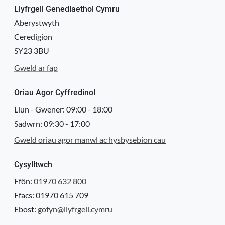
Llyfrgell Genedlaethol Cymru
Aberystwyth
Ceredigion
SY23 3BU
Gweld ar fap
Oriau Agor Cyffredinol
Llun - Gwener:
09:00
-
18:00
Sadwrn:
09:30
-
17:00
Gweld oriau agor manwl ac hysbysebion cau
Cysylltwch
Ffôn:
01970 632 800
Ffacs: 01970 615 709
Ebost:
gofyn@llyfrgell.cymru