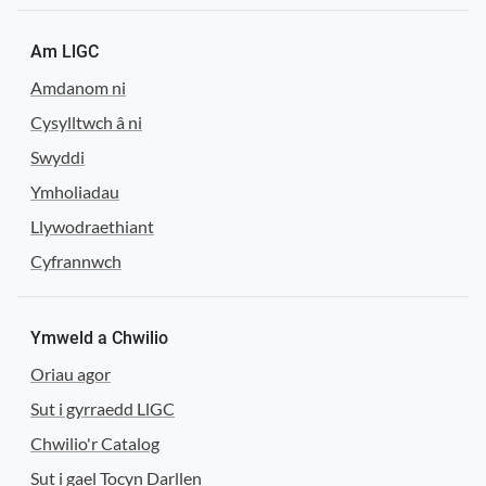
Am LlGC
Amdanom ni
Cysylltwch â ni
Swyddi
Ymholiadau
Llywodraethiant
Cyfrannwch
Ymweld a Chwilio
Oriau agor
Sut i gyrraedd LlGC
Chwilio'r Catalog
Sut i gael Tocyn Darllen