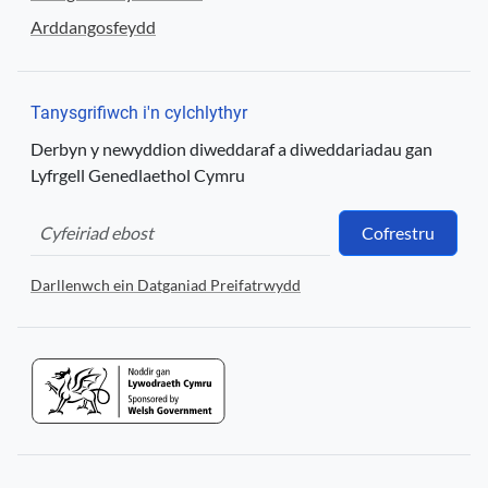
Arddangosfeydd
Tanysgrifiwch i'n cylchlythyr
Derbyn y newyddion diweddaraf a diweddariadau gan
Lyfrgell Genedlaethol Cymru
Cofrestru
Darllenwch ein Datganiad Preifatrwydd